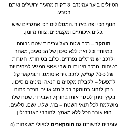
הטיולים ביער עמינדב 3 דקות מהעיר ירושלים ואתם
בטבע.
הנוף הכי יפה באזור .המסלולים הכי אתגריים שיש
.כלים איכותיים ומקצועיים. צוות מיומן.
תומקר
– רכב שטח בעל עבירות שטח גבוהה
במיוחד וכל זאת ללא סיכון של הנוסעים, מאחר
ולרכב יש מיתלים נפרדים, כלוב בטיחותי, חגורות
בטיחות. הרכב הינו דו מושבי SBS המגיע למהירויות
של כ-70 קמ"ש, לרכב גיר אוטומט, ותומקאר קל
לתפעול – לקבלת מקסימום הנאה ומינימום סיכון.
ניתן לנהוג בתומקר בכול מזג אוויר. הרכב פתוח
בקיץ וניתן לסגור אותו בחורף. העבירות שטח שלו
מושלמת לכל תנאי השטח – בוץ, שלג, גשם, סלעים.
הוא עובר הכל ללא מאמץ. לחובבי האנדרנלין.
עומדים לרשותנו גם
תומקארים
לטיולי משפחות (4