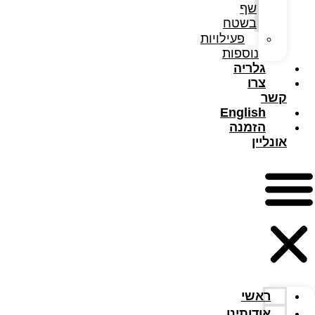
שף
בשטח
פעילויות
נוספות
גלריה
צרו
קשר
English
הזמנה
אונליין
Adventure
A new type of
Adventure
Waze
Whatsapp
Youtube
Tripadvisor
Facebo
f
ראשי
מפת אתר
אודותינו