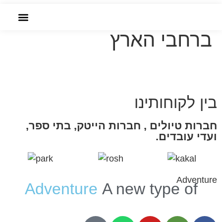
שִׂים
טיולי טבע אתגריים
לֵב:
בְּאֲתָר
ברחבי הארץ
הזמנה אונליין
זֶה
מֻפְעֶלֶת
מַעֲרֶכֶת
נָגִישׁ
בין לקוחותינו
בִּקְלִיק
הַמְּסַיַּעַת
חברות טיולים , חברות הייטק, בתי ספר,
לִנְגִישׁוּת
ועדי עובדים.
הָאֲתָר.
Adventure
Adventure
A new type of