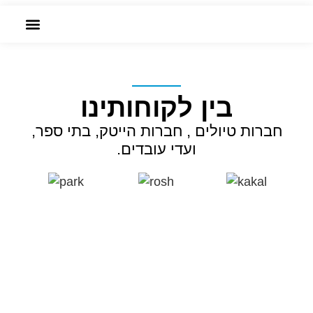
שִׂים
מסלולים בכל הארץ
לֵב:
בְּאֲתָר
הזמנה אונליין
זֶה
מֻפְעֶלֶת
בין לקוחותינו
מַעֲרֶכֶת
נָגִישׁ
חברות טיולים , חברות הייטק, בתי ספר,
בִּקְלִיק
ועדי עובדים.
הַמְּסַיַּעַת
לִנְגִישׁוּת
הָאֲתָר.
VENTURE
A NEW TYPE OF