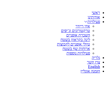
שִׂים
דלג
לֵב:
לתוכן
בְּאֲתָר
ראשי
זֶה
אודותינו
מֻפְעֶלֶת
פעילויות
מַעֲרֶכֶת
איזי ריידר
נָגִישׁ
טרקטורונים וג’יפים
בִּקְלִיק
השכרת אופניים
הַמְּסַיַּעַת
לינה בקראוון בשטח
לִנְגִישׁוּת
טיולי אופניים לקבוצות
הָאֲתָר.
ארוחות שף בשטח
לְחַץ
פעילויות נוספות
Control-
גלריה
F11
צרו קשר
לְהַתְאָמַת
English
הָאֲתָר
הזמנה אונליין
לְעִוְורִים
הַמִּשְׁתַּמְּשִׁים
בְּתוֹכְנַת
קוֹרֵא־מָסָךְ;
לְחַץ
Control-
F10
לִפְתִיחַת
תַּפְרִיט