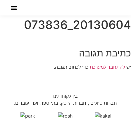
שִׂים
לֵב:
בְּאֲתָר
הזמנה אונליין
20130604_073836
זֶה
מֻפְעֶלֶת
מַעֲרֶכֶת
נָגִישׁ
כתיבת תגובה
בִּקְלִיק
הַמְּסַיַּעַת
לִנְגִישׁוּת
יש
להתחבר למערכת
כדי לכתוב תגובה.
הָאֲתָר.
בין לקוחותינו
חברות טיולים , חברות הייטק, בתי ספר, ועדי עובדים.