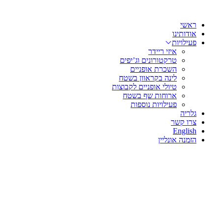
שִׂים
דלג
לֵב:
לתוכן
בְּאֲתָר
ראשי
זֶה
אודותינו
מֻפְעֶלֶת
פעילויות
מַעֲרֶכֶת
איזי ריידר
נָגִישׁ
טרקטורונים וג’יפים
בִּקְלִיק
השכרת אופניים
הַמְּסַיַּעַת
לינה בקראוון בשטח
לִנְגִישׁוּת
טיולי אופניים לקבוצות
הָאֲתָר.
ארוחות שף בשטח
לְחַץ
פעילויות נוספות
Control-
גלריה
F11
צרו קשר
לְהַתְאָמַת
English
הָאֲתָר
הזמנה אונליין
לְעִוְורִים
הַמִּשְׁתַּמְּשִׁים
בְּתוֹכְנַת
קוֹרֵא־מָסָךְ;
לְחַץ
Control-
F10
לִפְתִיחַת
תַּפְרִיט