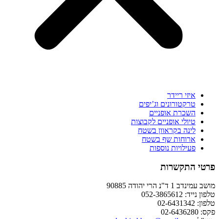
איזי ריידר
טרקטורונים וג’יפים
השכרת אופניים
טיולי אופניים לקבוצות
לינה בקראוון בשטח
ארוחות שף בשטח
פעילויות נוספות
פרטי התקשרות
מושב עמינדב 1 ד"נ הרי יהודה 90885
טלפון נייד: 052-3865612
טלפון: 02-6431342
פקס: 02-6436280