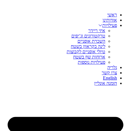
שִׂים
דלג
לֵב:
לתוכן
בְּאֲתָר
ראשי
זֶה
אודותינו
מֻפְעֶלֶת
פעילויות
מַעֲרֶכֶת
איזי ריידר
נָגִישׁ
טרקטורונים וג’יפים
בִּקְלִיק
השכרת אופניים
הַמְּסַיַּעַת
לינה בקראוון בשטח
לִנְגִישׁוּת
טיולי אופניים לקבוצות
הָאֲתָר.
ארוחות שף בשטח
פעילויות נוספות
גלריה
צרו קשר
English
הזמנה אונליין