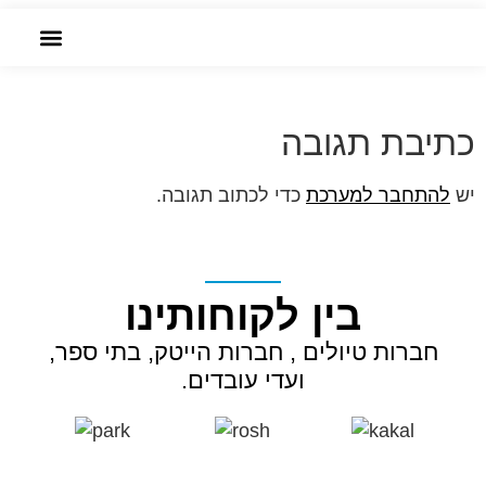
שִׂים
bike1
לֵב:
בְּאֲתָר
הזמנה אונליין
זֶה
מֻפְעֶלֶת
כתיבת תגובה
מַעֲרֶכֶת
נָגִישׁ
יש
להתחבר למערכת
כדי לכתוב תגובה.
בִּקְלִיק
הַמְּסַיַּעַת
לִנְגִישׁוּת
בין לקוחותינו
הָאֲתָר.
חברות טיולים , חברות הייטק, בתי ספר,
ועדי עובדים.