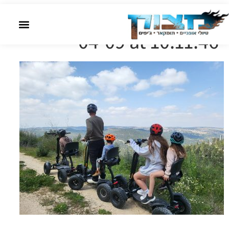
שִׂים
WhatsApp Image 2023-
לֵב:
04-09 at 10.11.46
בְּאֲתָר
זֶה
מֻפְעֶלֶת
מַעֲרֶכֶת
נָגִישׁ
בִּקְלִיק
הַמְּסַיַּעַת
לִנְגִישׁוּת
הָאֲתָר.