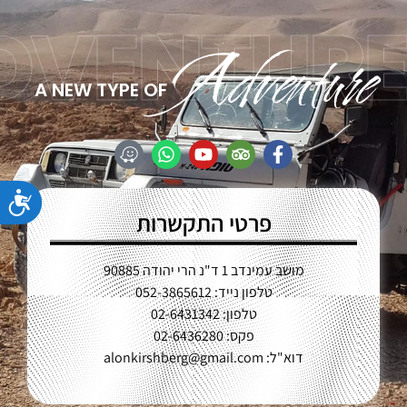
DVENTURE
Adventure
A NEW TYPE OF
נג
פרטי התקשרות
מושב עמינדב 1 ד"נ הרי יהודה 90885
טלפון נייד: 052-3865612
טלפון: 02-6431342
פקס: 02-6436280
דוא"ל:
alonkirshberg@gmail.com