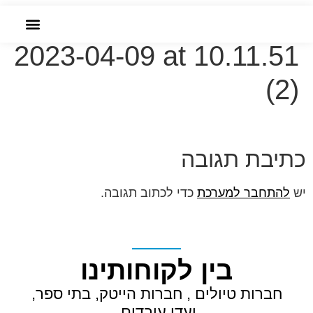
שִׂים
WhatsApp Image
לֵב:
בְּאֲתָר
2023-04-09 at 10.11.51
הזמנה אונליין
זֶה
(2)
מֻפְעֶלֶת
מַעֲרֶכֶת
נָגִישׁ
בִּקְלִיק
כתיבת תגובה
הַמְּסַיַּעַת
לִנְגִישׁוּת
יש
להתחבר למערכת
כדי לכתוב תגובה.
הָאֲתָר.
בין לקוחותינו
חברות טיולים , חברות הייטק, בתי ספר,
ועדי עובדים.