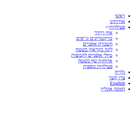
שִׂים
דלג
לֵב:
לתוכן
בְּאֲתָר
ראשי
זֶה
אודותינו
מֻפְעֶלֶת
פעילויות
מַעֲרֶכֶת
איזי ריידר
נָגִישׁ
טרקטורונים וג’יפים
בִּקְלִיק
השכרת אופניים
הַמְּסַיַּעַת
לינה בקראוון בשטח
לִנְגִישׁוּת
טיולי אופניים לקבוצות
הָאֲתָר.
ארוחות שף בשטח
לְחַץ
פעילויות נוספות
Control-
גלריה
F11
צרו קשר
לְהַתְאָמַת
English
הָאֲתָר
הזמנה אונליין
לְעִוְורִים
הַמִּשְׁתַּמְּשִׁים
בְּתוֹכְנַת
קוֹרֵא־מָסָךְ;
לְחַץ
Control-
F10
לִפְתִיחַת
תַּפְרִיט