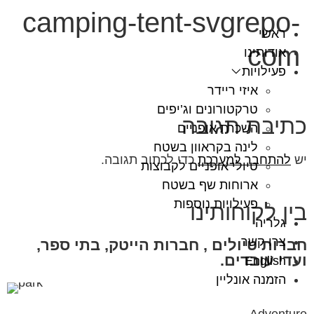
שִׂים
camping-tent-svgrepo-
לֵב:
ראשי
בְּאֲתָר
com
אודותינו
זֶה
פעילויות
מֻפְעֶלֶת
איזי ריידר
מַעֲרֶכֶת
טרקטורונים וג’יפים
כתיבת תגובה
נָגִישׁ
השכרת אופניים
בִּקְלִיק
לינה בקראוון בשטח
יש
להתחבר למערכת
כדי לכתוב תגובה.
הַמְּסַיַּעַת
טיולי אופניים לקבוצות
לִנְגִישׁוּת
ארוחות שף בשטח
הָאֲתָר.
פעילויות נוספות
בין לקוחותינו
גלריה
צרו קשר
חברות טיולים , חברות הייטק, בתי ספר,
ועדי עובדים.
English
הזמנה אונליין
Adventure