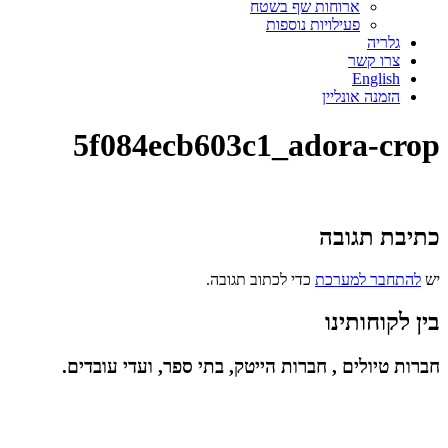
ארוחות שף בשטח
פעילויות נוספות
גלריה
צרו קשר
English
הזמנה אונליין
5f084ecb603c1_adora-crop
כתיבת תגובה
יש
להתחבר למערכת
כדי לכתוב תגובה.
בין לקוחותינו
חברות טיולים , חברות הייטק, בתי ספר, ועדי עובדים.