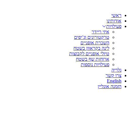
שִׂים
דלג
לֵב:
לתוכן
בְּאֲתָר
ראשי
זֶה
אודותינו
מֻפְעֶלֶת
פעילויות
מַעֲרֶכֶת
איזי ריידר
נָגִישׁ
טרקטורונים וג’יפים
בִּקְלִיק
השכרת אופניים
הַמְּסַיַּעַת
לינה בקראוון בשטח
לִנְגִישׁוּת
טיולי אופניים לקבוצות
הָאֲתָר.
ארוחות שף בשטח
לְחַץ
פעילויות נוספות
Control-
גלריה
F11
צרו קשר
לְהַתְאָמַת
English
הָאֲתָר
הזמנה אונליין
לְעִוְורִים
הַמִּשְׁתַּמְּשִׁים
בְּתוֹכְנַת
קוֹרֵא־מָסָךְ;
לְחַץ
Control-
F10
לִפְתִיחַת
תַּפְרִיט