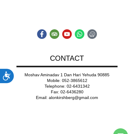
Adventure
CONTACT
נג
Moshav Aminadav 1 Dan Hari Yehuda 90885
Mobile: 052-3865612
Telephone: 02-6431342
Fax: 02-6436280
Email:
alonkirshberg@gmail.com
© All right reserved