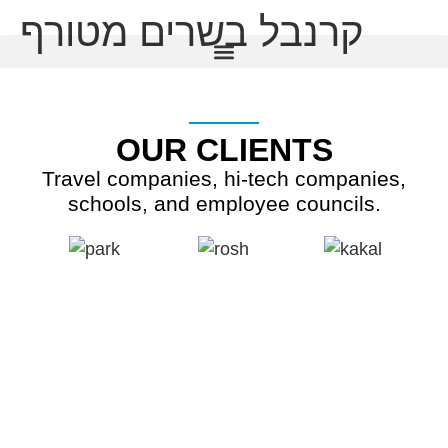
שִׂים
קרנבל בשרים מטורף
לֵב:
בְּאֲתָר
זֶה
מֻפְעֶלֶת
OUR CLIENTS
מַעֲרֶכֶת
נָגִישׁ
Travel companies, hi-tech companies,
schools, and employee councils.
בִּקְלִיק
הַמְּסַיַּעַת
לִנְגִישׁוּת
הָאֲתָר.
ADVENT
A NEW TYPE OF