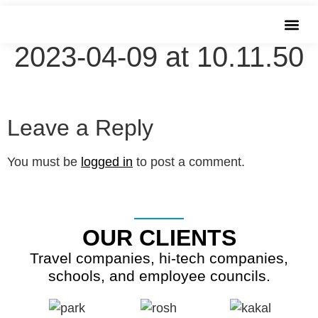
שִׂים
WhatsApp Image
לֵב:
בְּאֲתָר
2023-04-09 at 10.11.50
זֶה
מֻפְעֶלֶת
מַעֲרֶכֶת
Leave a Reply
נָגִישׁ
בִּקְלִיק
You must be
logged in
to post a comment.
הַמְּסַיַּעַת
לִנְגִישׁוּת
הָאֲתָר.
OUR CLIENTS
Travel companies, hi-tech companies,
schools, and employee councils.